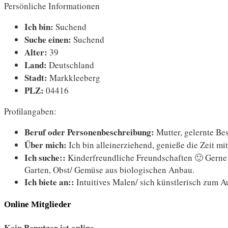
Persönliche Informationen
Ich bin:
Suchend
Suche einen:
Suchend
Alter:
39
Land:
Deutschland
Stadt:
Markkleeberg
PLZ:
04416
Profilangaben:
Beruf oder Personenbeschreibung:
Mutter, gelernte Bes
Über mich:
Ich bin alleinerziehend, genieße die Zeit m
Ich suche::
Kinderfreundliche Freundschaften 🙂 Gerne a
Garten, Obst/ Gemüse aus biologischen Anbau.
Ich biete an::
Intuitives Malen/ sich künstlerisch zum Au
Online Mitglieder
Kein Benutzer ist online