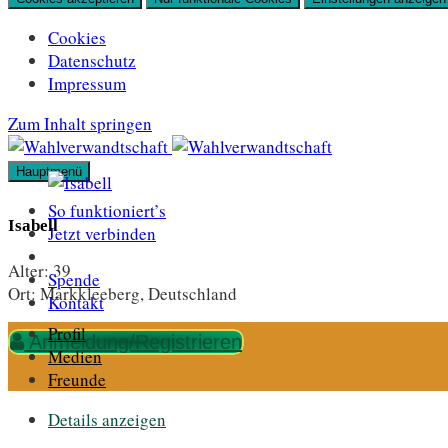
Cookies
Datenschutz
Impressum
Zum Inhalt springen
Hauptmenü
So funktioniert’s
Isabell
Jetzt verbinden
Alter:
39
Spende
Ort:
Markkleeberg, Deutschland
Kontakt
Profil
Anmeldung/Registrieren
Medien
Freunde
Details anzeigen