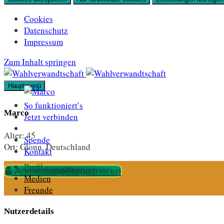
Cookies
Datenschutz
Impressum
Zum Inhalt springen
Hauptmenü
So funktioniert’s
Marco
Jetzt verbinden
Alter:
45
Spende
Ort:
Glonn, Deutschland
Kontakt
Profil
Anmeldung/Registrieren
Medien
Freunde
Nutzerdetails