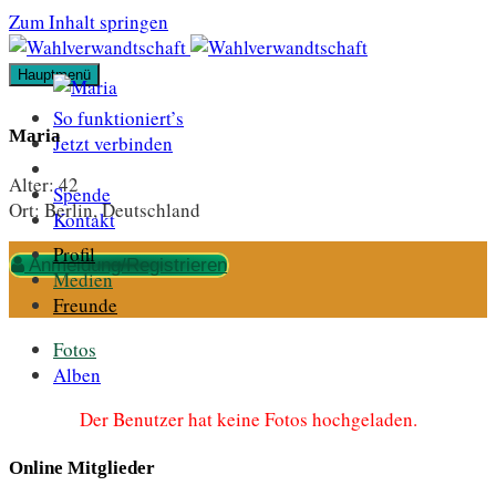
Zum Inhalt springen
Hauptmenü
So funktioniert’s
Maria
Jetzt verbinden
Alter:
42
Spende
Ort:
Berlin, Deutschland
Kontakt
Profil
Anmeldung/Registrieren
Medien
Freunde
Fotos
Alben
Der Benutzer hat keine Fotos hochgeladen.
Online Mitglieder