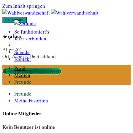
Zum Inhalt springen
Hauptmenü
So funktioniert’s
Serafina
Jetzt verbinden
Alter:
57
Spende
Ort:
Asperg, Deutschland
Kontakt
Profil
Anmeldung/Registrieren
Medien
Freunde
Freunde
Meine Favoriten
Online Mitglieder
Kein Benutzer ist online