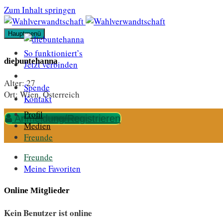
Zum Inhalt springen
Hauptmenü
So funktioniert’s
diebuntehanna
Jetzt verbinden
Alter:
27
Spende
Ort:
Wien, Österreich
Kontakt
Profil
Anmeldung/Registrieren
Medien
Freunde
Freunde
Meine Favoriten
Online Mitglieder
Kein Benutzer ist online