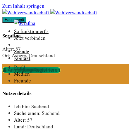
Zum Inhalt springen
Hauptmenü
So funktioniert’s
Serafina
Jetzt verbinden
Alter:
57
Spende
Ort:
Asperg, Deutschland
Kontakt
Profil
Anmeldung/Registrieren
Medien
Freunde
Nutzerdetails
Ich bin:
Suchend
Suche einen:
Suchend
Alter:
57
Land:
Deutschland